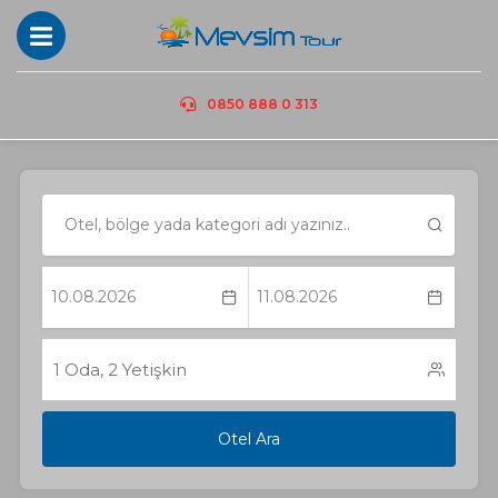
0850 888 0 313
1
Oda,
2
Yetişkin
Otel Ara