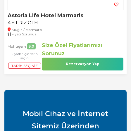
Astoria Life Hotel Marmaris
4 YILDIZ OTEL
Muğla / Marmaris
Fiyatı Sorunuz
Size Özel Fiyatlarımızı
Muhteşem
9.0
Sorunuz
Fiyatlar için tarih
seçin
Rezervasyon Yap
TARIH SEÇINIZ
Mobil Cihaz ve İnternet
Sitemiz Üzerinden