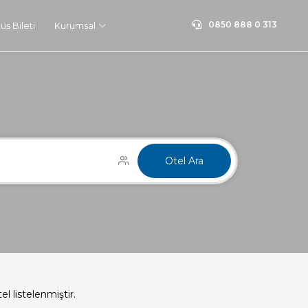
0850 888 0 313
s Bileti
Kurumsal
n
Otel Ara
el listelenmiştir.