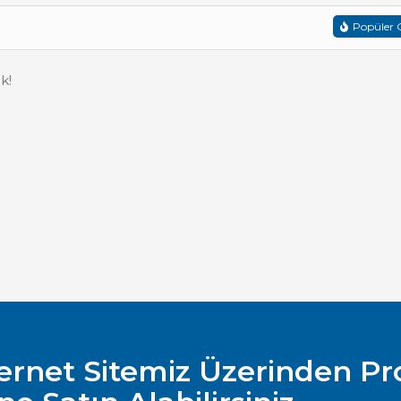
Popüler O
k!
ternet Sitemiz Üzerinden P