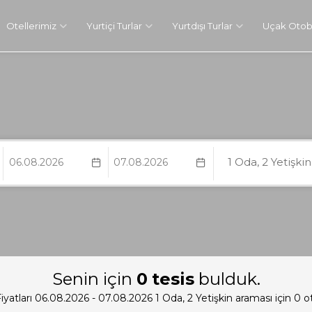
Otellerimiz
Yurtiçi Turlar
Yurtdışı Turlar
Uçak Otobü
1
Oda,
2
Yetişki
Senin için
0
tesis
bulduk.
Fiyatları 06.08.2026 - 07.08.2026
1
Oda,
2
Yetişkin
araması için 0 ot