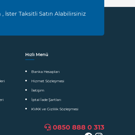
İster Taksitli Satın Alabilirsiniz
Hızlı Menü
Banka Hesapları
eri
Hizmet Sözleşmesi
İletişim
eri
İptal İade Şartları
KVKK ve Gizlilik Sözleşmesi
0850 888 0 313