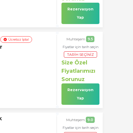
Rezervasyon
Yap
Muhteşem
9.5
Ücretsiz İptal
r
Fiyatlar için tarih seçin
TARIH SEÇINIZ
Size Özel
Fiyatlarımızı
Sorunuz
Rezervasyon
Yap
k
Muhteşem
9.0
Fiyatlar için tarih seçin