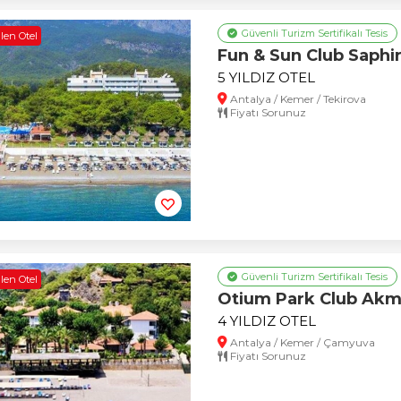
Güvenli Turizm Sertifikalı Tesis
len Otel
Fun & Sun Club Saphi
5 YILDIZ OTEL
Antalya / Kemer / Tekirova
Fiyatı Sorunuz
Güvenli Turizm Sertifikalı Tesis
len Otel
Otium Park Club Ak
4 YILDIZ OTEL
Antalya / Kemer / Çamyuva
Fiyatı Sorunuz