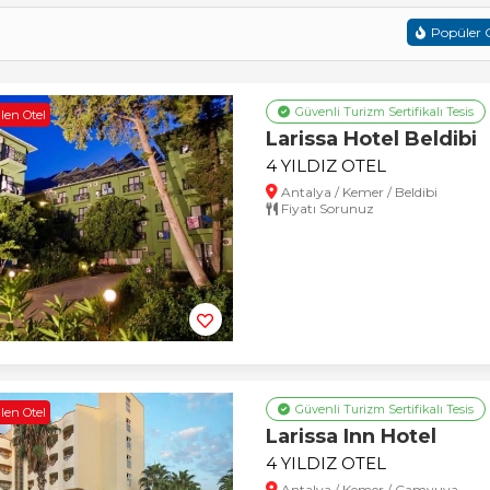
Popüler O
Güvenli Turizm Sertifikalı Tesis
len Otel
Larissa Hotel Beldibi
4 YILDIZ OTEL
Antalya / Kemer / Beldibi
Fiyatı Sorunuz
Güvenli Turizm Sertifikalı Tesis
len Otel
Larissa Inn Hotel
4 YILDIZ OTEL
Antalya / Kemer / Çamyuva