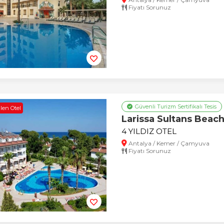
Fiyatı Sorunuz
Güvenli Turizm Sertifikalı Tesis
len Otel
Larissa Sultans Beac
4 YILDIZ OTEL
Antalya / Kemer / Çamyuva
Fiyatı Sorunuz