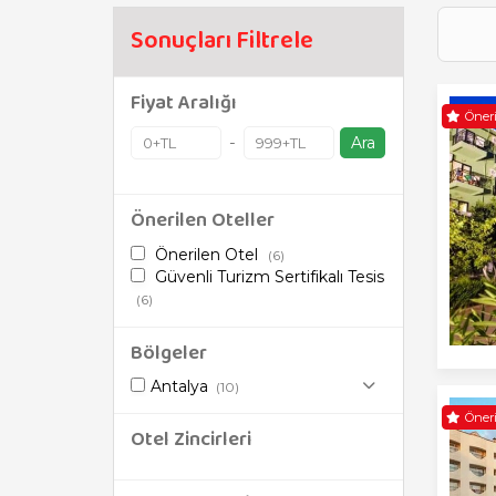
Sonuçları Filtrele
Fiyat Aralığı
Öneri
-
Ara
Önerilen Oteller
Önerilen Otel
(6)
Güvenli Turizm Sertifikalı Tesis
(6)
Bölgeler
Antalya
(10)
Öneri
Otel Zincirleri