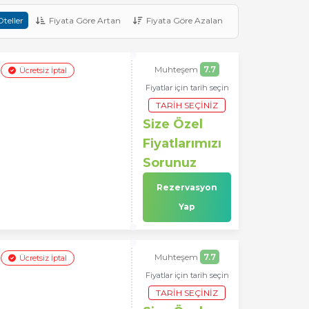
teller
Fiyata Göre Artan
Fiyata Göre Azalan
Muhteşem
7.7
Ücretsiz İptal
Fiyatlar için tarih seçin
TARIH SEÇINIZ
Size Özel
Fiyatlarımızı
Sorunuz
Rezervasyon
Yap
Muhteşem
7.7
Ücretsiz İptal
Fiyatlar için tarih seçin
TARIH SEÇINIZ