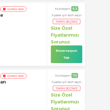
Muhteşem
9.3
Ücretsiz İptal
re
Fiyatlar için tarih seçin
TARIH SEÇINIZ
Size Özel
Fiyatlarımızı
Sorunuz
Rezervasyon
Yap
Muhteşem
7.5
Ücretsiz İptal
man
Fiyatlar için tarih seçin
TARIH SEÇINIZ
Size Özel
Fiyatlarımızı
Sorunuz