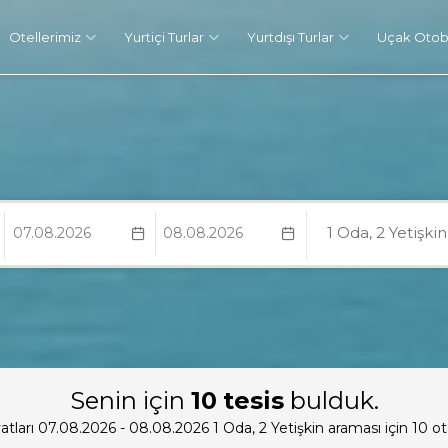
Otellerimiz
Yurtiçi Turlar
Yurtdışı Turlar
Uçak Otobü
1
Oda,
2
Yetişki
Senin için
10
tesis
bulduk.
atları 07.08.2026 - 08.08.2026
1
Oda,
2
Yetişkin
araması için 10 ote