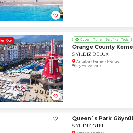
Güvenli Turizm Sertifikalı Tesis
len Otel
Orange County Keme
5 YILDIZ DELUX
Antalya / Kemer / Merkez
Fiyatı Sorunuz
Queen`s Park Göynü
5 YILDIZ OTEL
Antalya / Kemer