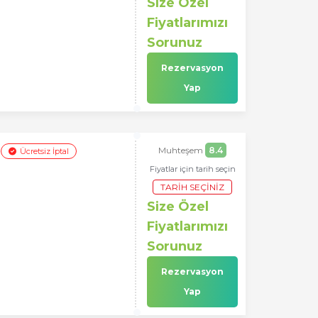
Size Özel
Fiyatlarımızı
Sorunuz
Rezervasyon
Yap
Muhteşem
8.4
Ücretsiz İptal
h
Fiyatlar için tarih seçin
TARIH SEÇINIZ
Size Özel
Fiyatlarımızı
Sorunuz
Rezervasyon
Yap