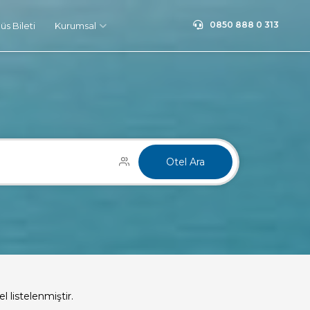
0850 888 0 313
s Bileti
Kurumsal
n
Otel Ara
l listelenmiştir.