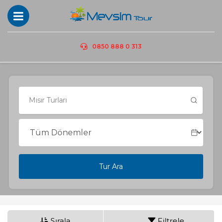
0850 888 0 313
Tur Ara
Sırala
Filtrele