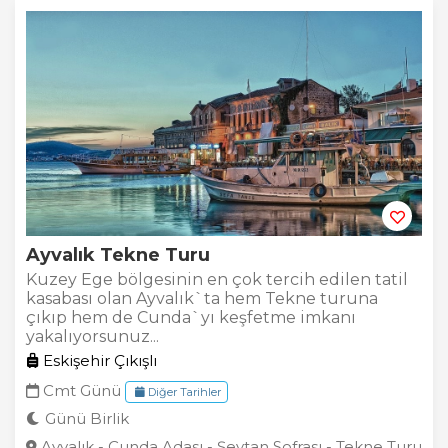
Ayvalık Tekne Turu
Kuzey Ege bölgesinin en çok tercih edilen tatil
kasabası olan Ayvalık`ta hem Tekne turuna
çıkıp hem de Cunda`yı keşfetme imkanı
yakalıyorsunuz...
Eskişehir Çıkışlı
Cmt Günü
Diğer Tarihler
Günü Birlik
Ayvalık - Cunda Adası - Şeytan Sofrası - Tekne Turu