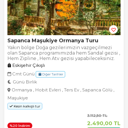
Sapanca Maşukiye Ormanya Turu
Yakın bölge Doğa gezilerimizin vazgeçilmezi
olan Sapanca programımızda hem Sandal gezisi ,
Hem Zipline , Hem Atv gezisi yapabileceksiniz.
Eskişehir Çıkışlı
Cmt Günü
Diğer Tarihler
Günü Birlik
Ormanya , Hobit Evleri , Ters Ev , Sapanca Gölü ,
Maşukiye
Kesin kalkışlı tur
3.112
,50
TL
2.490
,00
TL
%20 İndirim