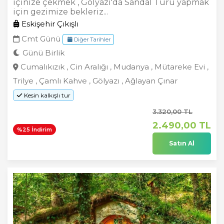
içinize çekmek , Gölyazı'da Sandal Turu yapmak
için gezimize bekleriz...
Eskişehir Çıkışlı
Cmt Günü
Diğer Tarihler
Günü Birlik
Cumalıkızık , Cin Aralığı , Mudanya , Mütareke Evi ,
Trilye , Çamlı Kahve , Gölyazı , Ağlayan Çınar
Kesin kalkışlı tur
3.320
,00
TL
2.490
,00
TL
%25 İndirim
Satın Al