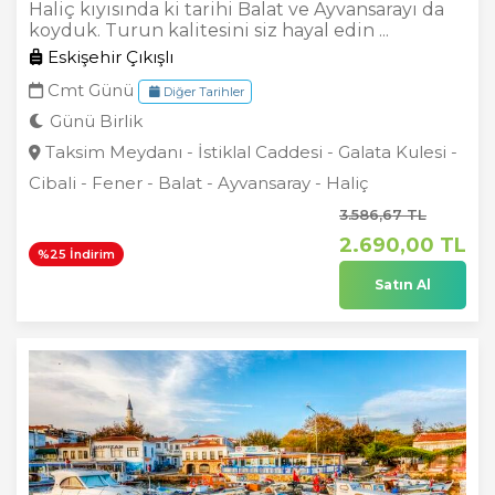
Haliç kıyısında ki tarihi Balat ve Ayvansarayı da
koyduk. Turun kalitesini siz hayal edin ...
Eskişehir Çıkışlı
Cmt Günü
Diğer Tarihler
Günü Birlik
Taksim Meydanı - İstiklal Caddesi - Galata Kulesi -
Cibali - Fener - Balat - Ayvansaray - Haliç
3.586
,67
TL
2.690
,00
TL
%25 İndirim
Satın Al