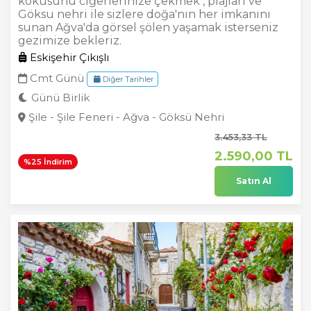
kokusunu ciğerlerinize çekmek , plajları ve
Göksu nehri ile sizlere doğa'nın her imkanını
sunan Ağva'da görsel şölen yaşamak isterseniz
gezimize bekleriz.
Eskişehir Çıkışlı
Cmt Günü
Diğer Tarihler
Günü Birlik
Şile - Şile Feneri - Ağva - Göksü Nehri
3.453
,33
TL
2.590
,00
TL
%25 İndirim
Satın Al