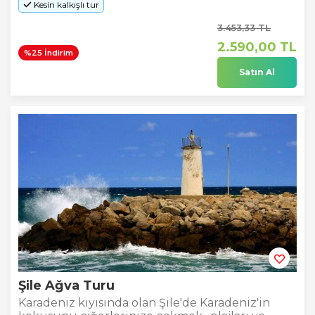
Kesin kalkışlı tur
3.453
,33
TL
2.590
,00
TL
%25 İndirim
Satın Al
Şile Ağva Turu
Karadeniz kıyısında olan Şile'de Karadeniz'in