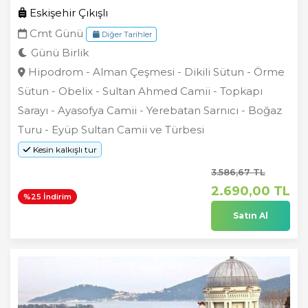
Eskişehir Çıkışlı
Cmt Günü
Diğer Tarihler
Günü Birlik
Hipodrom - Alman Çeşmesi - Dikili Sütun - Örme
Sütun - Obelix - Sultan Ahmed Camii - Topkapı
Sarayı - Ayasofya Camii - Yerebatan Sarnıcı - Boğaz
Turu - Eyüp Sultan Camii ve Türbesi
Kesin kalkışlı tur
3.586
,67
TL
2.690
,00
TL
%25 İndirim
Satın Al