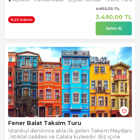
4.653
,33
TL
3.490
,00
TL
%25 İndirim
Satın Al
Fener Balat Taksim Turu
İstanbul denilince akla ilk gelen Taksim Meydanı
, İstiklal caddesi ve Galata kulesidir. Biz içine