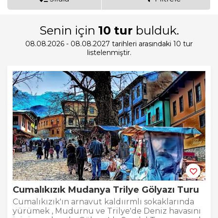
Senin için
10
tur
bulduk.
08.08.2026 - 08.08.2027 tarihleri arasındaki 10 tur
listelenmiştir.
Cumalıkızık Mudanya Trilye Gölyazı Turu
Cumalıkızık'ın arnavut kaldıırmlı sokaklarında
yürümek , Mudurnu ve Trilye'de Deniz havasını