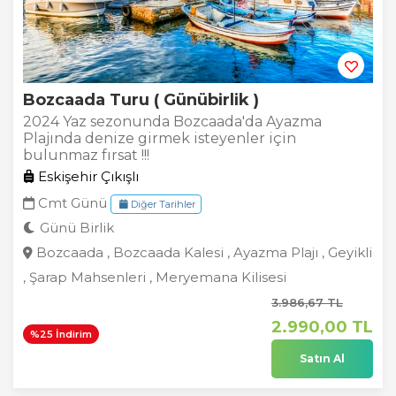
Bozcaada Turu ( Günübirlik )
2024 Yaz sezonunda Bozcaada'da Ayazma
Plajında denize girmek isteyenler için
bulunmaz fırsat !!!
Eskişehir Çıkışlı
Cmt Günü
Diğer Tarihler
Günü Birlik
Bozcaada , Bozcaada Kalesi , Ayazma Plajı , Geyikli
, Şarap Mahsenleri , Meryemana Kilisesi
3.986
,67
TL
2.990
,00
TL
%25 İndirim
Satın Al