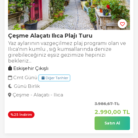
Çeşme Alaçatı Ilıca Plajı Turu
Yaz aylarının vazgeçilmez plaj programı olan ve
Ilıca'nın kumlu , sığ kumsallarında denize
girebileceğiniz eşsiz gezimize hepinizi
bekleriz...
Eskişehir Çıkışlı
Cmt Günü
Diğer Tarihler
Günü Birlik
Çeşme - Alaçatı - Ilıca
3.986
,67
TL
2.990
,00
TL
%25 İndirim
Satın Al