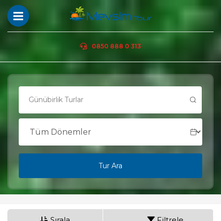
0850 888 0 313
Tur Ara
Sırala
Filtrele