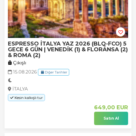
ESPRESSO İTALYA YAZ 2026 (BLQ-FCO) 5
GECE 6 GÜN | VENEDİK (1) & FLORANSA (2)
& ROMA (2)
Çıkışlı
15.08.2026
Diğer Tarihler
İTALYA
Kesin kalkışlı tur
649
,00
EUR
Satın Al