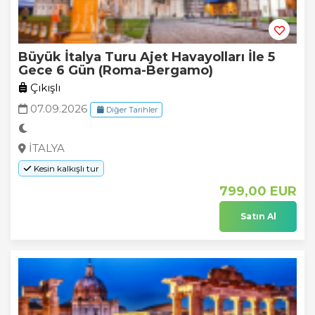
Büyük İtalya Turu Ajet Havayolları İle 5
Gece 6 Gün (Roma-Bergamo)
Çıkışlı
07.09.2026
Diğer Tarihler
İTALYA
Kesin kalkışlı tur
799
,00
EUR
Satın Al