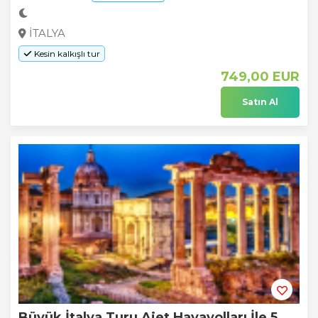
İTALYA
Kesin kalkışlı tur
749
,00
EUR
Satın Al
Büyük İtalya Turu Ajet Havayolları İle 5