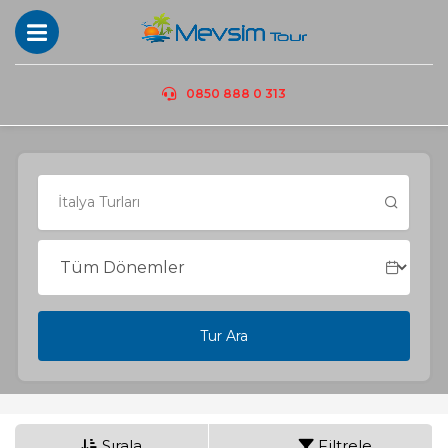
0850 888 0 313
Tur Ara
Sırala
Filtrele