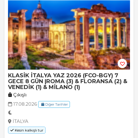
KLASİK İTALYA YAZ 2026 (FCO-BGY) 7
GECE 8 GÜN |ROMA (3) & FLORANSA (2) &
VENEDİK (1) & MİLANO (1)
Çıkışlı
17.08.2026
Diğer Tarihler
İTALYA
Kesin kalkışlı tur