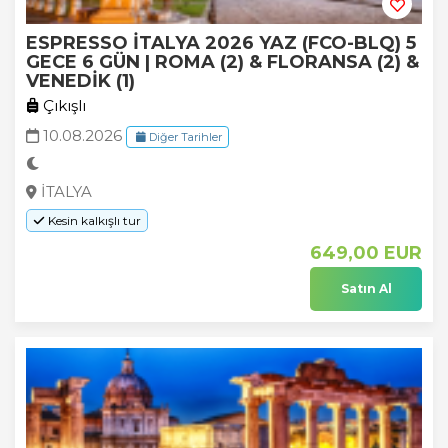
ESPRESSO İTALYA 2026 YAZ (FCO-BLQ) 5
GECE 6 GÜN | ROMA (2) & FLORANSA (2) &
VENEDİK (1)
Çıkışlı
10.08.2026
Diğer Tarihler
İTALYA
Kesin kalkışlı tur
649
,00
EUR
Satın Al