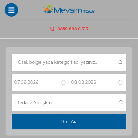
0850 888 0 313
1
Oda,
2
Yetişkin
Otel Ara