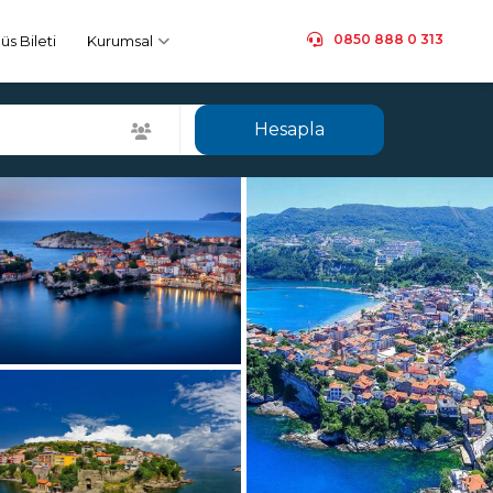
0850 888 0 313
s Bileti
Kurumsal
Hesapla