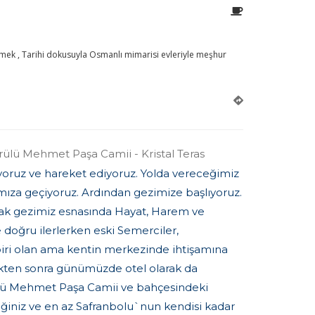
zmek , Tarihi dokusuyla Osmanlı mimarisi evleriyle meşhur
ülü Mehmet Paşa Camii - Kristal Teras
oruz ve hareket ediyoruz. Yolda vereceğimiz
tımıza geçiyoruz. Ardından gezimize başlıyoruz.
nak gezimiz esnasında Hayat, Harem ve
 doğru ilerlerken eski Semerciler,
 biri olan ama kentin merkezinde ihtişamına
ükten sonra günümüzde otel olarak da
prülü Mehmet Paşa Camii ve bahçesindeki
eğiniz ve en az Safranbolu`nun kendisi kadar