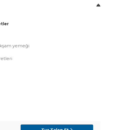
tler
n Akşam yemeği
etleri