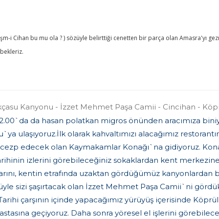
m-i Cihan bu mu ola ? ) sözüyle belirttiği cenetten bir parça olan Amasra'yı ge
bekleriz.
çasu Kanyonu - İzzet Mehmet Paşa Camii - Cincihan - Köpr
2.00`da da hasan polatkan migros önünden aracımıza biniy
lu`ya ulaşıyoruz.İlk olarak kahvaltımızı alacağımız restoran
zi cezp edecek olan Kaymakamlar Konağı`na gidiyoruz. Ko
rihinin izlerini görebileceğiniz sokaklardan kent merkezine
şılarını, kentin etrafında uzaktan gördüğümüz kanyonlardan
üyle sizi şaşırtacak olan İzzet Mehmet Paşa Camii`ni görd
 Tarihi çarşının içinde yapacağımız yürüyüş içerisinde Kö
stasına geçiyoruz. Daha sonra yöresel el işlerini görebilec