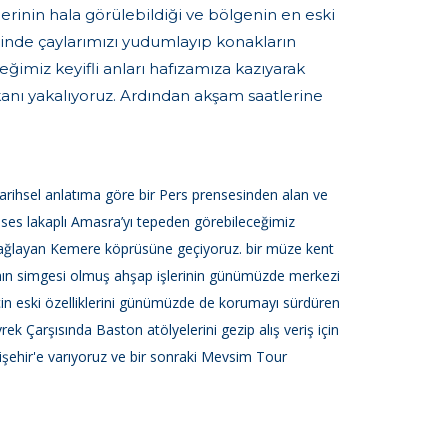
erinin hala görülebildiği ve bölgenin en eski
sinde çaylarımızı yudumlayıp konakların
imiz keyifli anları hafızamıza kazıyarak
anı yakalıyoruz. Ardından akşam saatlerine
arihsel anlatıma göre bir Pers prensesinden alan ve
enses lakaplı Amasra’yı tepeden görebileceğimiz
 bağlayan Kemere köprüsüne geçiyoruz. bir müze kent
a’nın simgesi olmuş ahşap işlerinin günümüzde merkezi
için eski özelliklerini günümüzde de korumayı sürdüren
 Çarşısında Baston atölyelerini gezip alış veriş için
şehir'e varıyoruz ve bir sonraki Mevsim Tour