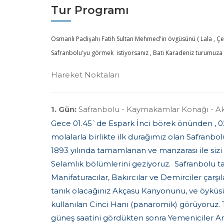
Tur Programı
Osmanlı Padişahı Fatih Sultan Mehmed'in övgüsünü ( Lala , Çeş
Safranbolu'yu görmek istiyorsanız , Batı Karadeniz turumuza 
Hareket Noktaları
1. Gün:
Safranbolu - Kaymakamlar Konağı - Ak
Gece 01.45`de Espark İnci börek önünden , 0
molalarla birlikte ilk durağımız olan Safranbo
1893 yılında tamamlanan ve manzarası ile si
Selamlık bölümlerini geziyoruz. Safranbolu ta
Manifaturacılar, Bakırcılar ve Demirciler çar
tanık olacağınız Akçasu Kanyonunu, ve öyküs
kullanılan Cinci Hanı (panaromik) görüyoruz.
güneş saatini gördükten sonra Yemeniciler Ara