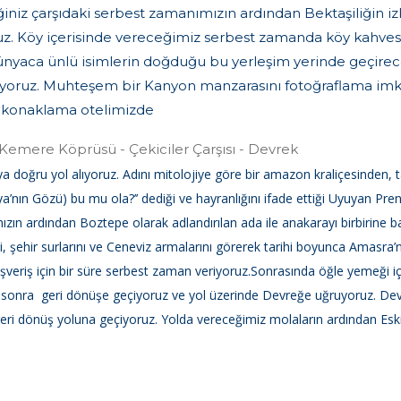
iniz çarşıdaki serbest zamanımızın ardından Bektaşiliğin izl
ruz. Köy içerisinde vereceğimiz serbest zamanda köy kahve
ünyaca ünlü isimlerin doğduğu bu yerleşim yerinde geçireceğ
idiyoruz. Muhteşem bir Kanyon manzarasını fotoğraflama imk
 konaklama otelimizde
Kemere Köprüsü - Çekiciler Çarşısı - Devrek
 doğru yol alıyoruz. Adını mitolojiye göre bir amazon kraliçesinden, t
a’nın Gözü) bu mu ola?’’ dediği ve hayranlığını ifade ettiği Uyuyan Pr
ın ardından Boztepe olarak adlandırılan ada ile anakarayı birbirine
ni, şehir surlarını ve Ceneviz armalarını görerek tarihi boyunca Amasr
alışveriş için bir süre serbest zaman veriyoruz.Sonrasında öğle yemeği 
 sonra geri dönüşe geçiyoruz ve yol üzerinde Devreğe uğruyoruz. Devrek
ri dönüş yoluna geçiyoruz. Yolda vereceğimiz molaların ardından Eski