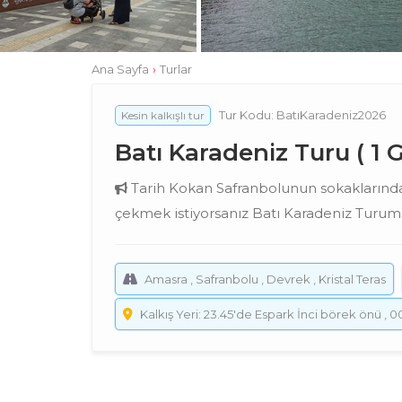
Ana Sayfa
›
Turlar
Tur Kodu: BatıKaradeniz2026
Kesin kalkışlı tur
Batı Karadeniz Turu ( 1 
Tarih Kokan Safranbolunun sokaklarında 
çekmek istiyorsanız Batı Karadeniz Turumu
Amasra , Safranbolu , Devrek , Kristal Teras
Kalkış Yeri: 23.45'de Espark İnci börek önü ,