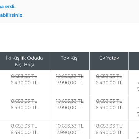
a erdi.
bilirsiniz.
İki Kişilik Odada
Tek Kişi
Ek Yatak
Kişi Başı
8.653
,33
TL
10.653
,33
TL
8.653
,33
TL
6.490
,00
TL
7.990
,00
TL
6.490
,00
TL
8.653
,33
TL
10.653
,33
TL
8.653
,33
TL
6.490
,00
TL
7.990
,00
TL
6.490
,00
TL
8.653
,33
TL
10.653
,33
TL
8.653
,33
TL
6.490
,00
TL
7.990
,00
TL
6.490
,00
TL