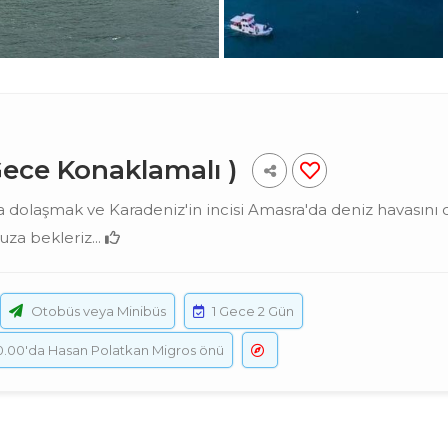
Gece Konaklamalı )
dolaşmak ve Karadeniz'in incisi Amasra'da deniz havasını c
za bekleriz...
Otobüs veya Minibüs
1 Gece 2 Gün
 00.00'da Hasan Polatkan Migros önü