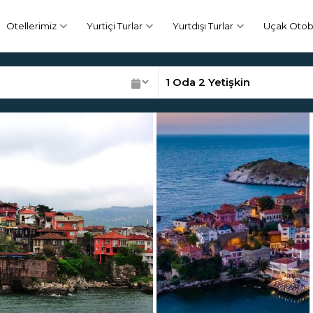
Otellerimiz
Yurtiçi Turlar
Yurtdışı Turlar
Uçak Otobü
1
Oda
2
Yetişkin