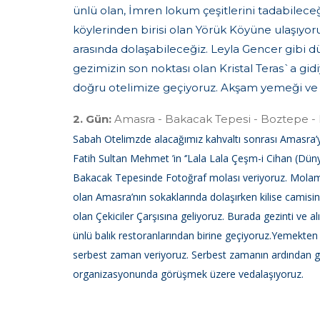
ünlü olan, İmren lokum çeşitlerini tadabileceğ
köylerinden birisi olan Yörük Köyüne ulaşıyo
arasında dolaşabileceğiz. Leyla Gencer gibi d
gezimizin son noktası olan Kristal Teras`a g
doğru otelimize geçiyoruz. Akşam yemeği ve
2. Gün:
Amasra - Bakacak Tepesi - Boztepe - 
Sabah Otelimzde alacağımız kahvaltı sonrası Amasra’ya
Fatih Sultan Mehmet ’in ‘’Lala Lala Çeşm-i Cihan (Düny
Bakacak Tepesinde Fotoğraf molası veriyoruz. Molamız
olan Amasra’nın sokaklarında dolaşırken kilise camisi
olan Çekiciler Çarşısına geliyoruz. Burada gezinti ve 
ünlü balık restoranlarından birine geçiyoruz.Yemekten
serbest zaman veriyoruz. Serbest zamanın ardından ge
organizasyonunda görüşmek üzere vedalaşıyoruz.