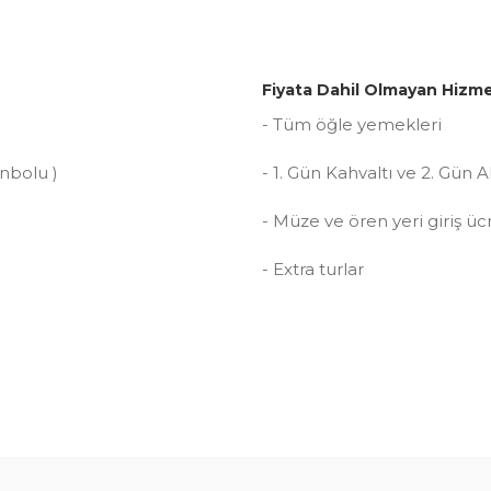
Fiyata Dahil Olmayan Hizme
- Tüm öğle yemekleri
nbolu )
- 1. Gün Kahvaltı ve 2. Gü
- Müze ve ören yeri giriş ücr
- Extra turlar