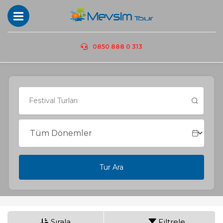
0850 888 0 313
Tur Ara
Sırala
Filtrele